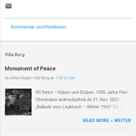
Kommentar veröffentlichen
K
o
m
Villa Borg
m
e
Monument of Peace
n
By Alfred Regler
Villa-Borg.de
7:26:00 AM
t
SR Retro - Hüben und Drüben: 1000 Jahre Perl-
a
Oberleuken ardmediathek.de 21. Nov. 2021
r
„Ballade vom Leukbach – Winter 1945“ Ein Dorf,
e
ein Bach, im Nebelgrau, die Zeit erstarrt, die
READ MORE » WEITER
Luft so rau. Der Leukbach fließt, doch trägt nun
Leid, durch Trümmer, Tod und Einsamkeit. Im
Schatten des Orscholzriegels' Macht, hat Krieg