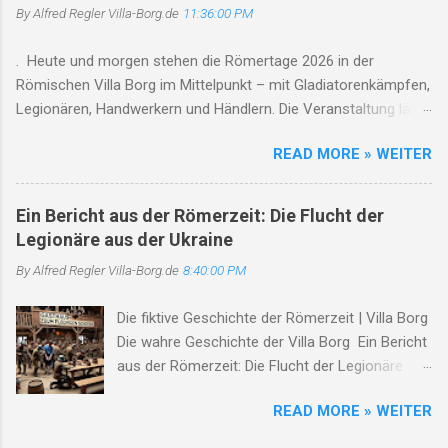
By Alfred Regler
Villa-Borg.de
11:36:00 PM
. Heute und morgen stehen die Römertage 2026 in der
Römischen Villa Borg im Mittelpunkt – mit Gladiatorenkämpfen,
Legionären, Handwerkern und Händlern. Die Veranstaltung läuft
jeweils von 10 bis 18 Uhr , Gladiatorenkämpfe finden um 12, 14
READ MORE » WEITER
und 17 Uhr statt. Gleichzeitig weist die Villa auf den saisonalen
Betrieb und den Saarschleifenbus/Rad-Bus hin. Römertage
2026 in der Römischen Villa Borg: Die Antike lebt am ersten
Ein Bericht aus der Römerzeit: Die Flucht der
Augustwochenende auf 01. August 2026 | Perl-Borg | Saarland
Legionäre aus der Ukraine
Wenn sich Gladiatoren gegenüberstehen, Legionäre ihre
By Alfred Regler
Villa-Borg.de
8:40:00 PM
Ausrüstung präsentieren und der Duft von frischem Brot,
Kräutern und antiken Speisen durch die historische Anlage
Die fiktive Geschichte der Römerzeit | Villa Borg
zieht, dann ist es wieder Zeit für die Römertage in der
Die wahre Geschichte der Villa Borg Ein Bericht
Römischen Villa Borg. Am 1. und 2. August 2026 verwandelt
aus der Römerzeit: Die Flucht der Legionäre
sich der Archäologiepark in eine lebendige Zeitreise in das
Villa Borg, im Herzen des Römischen Reiches
Römische Reich. Die Veranstaltung zählt zu den Höhepunkten
READ MORE » WEITER
der Staatsschutz greift durch bei
des Jahres und lockt Besucher aus dem Saarland, Rheinland-
Verschwörungsverbreitern Staatsschutz In
Pfalz, Luxemburg und Frankreich nach Perl...