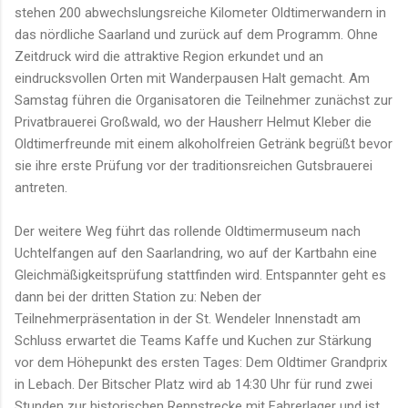
stehen 200 abwechslungsreiche Kilometer Oldtimerwandern in
das nördliche Saarland und zurück auf dem Programm. Ohne
Zeitdruck wird die attraktive Region erkundet und an
eindrucksvollen Orten mit Wanderpausen Halt gemacht. Am
Samstag führen die Organisatoren die Teilnehmer zunächst zur
Privatbrauerei Großwald, wo der Hausherr Helmut Kleber die
Oldtimerfreunde mit einem alkoholfreien Getränk begrüßt bevor
sie ihre erste Prüfung vor der traditionsreichen Gutsbrauerei
antreten.
Der weitere Weg führt das rollende Oldtimermuseum nach
Uchtelfangen auf den Saarlandring, wo auf der Kartbahn eine
Gleichmäßigkeitsprüfung stattfinden wird. Entspannter geht es
dann bei der dritten Station zu: Neben der
Teilnehmerpräsentation in der St. Wendeler Innenstadt am
Schluss erwartet die Teams Kaffe und Kuchen zur Stärkung
vor dem Höhepunkt des ersten Tages: Dem Oldtimer Grandprix
in Lebach. Der Bitscher Platz wird ab 14:30 Uhr für rund zwei
Stunden zur historischen Rennstrecke mit Fahrerlager und ist