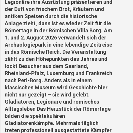
Legionäre ihre Ausrüstung präsentieren und
Wissenschaftlern, die letzten Momente der
der Duft von frischem Brot, Kräutern und
Opfer des Vesuvausbruchs noch präziser zu
antiken Speisen durch die historische
rekonstruieren und neue Details über ...
Anlage zieht, dann ist es wieder Zeit für die
Römertage in der Römischen Villa Borg. Am
1. und 2. August 2026 verwandelt sich der
Archäologiepark in eine lebendige Zeitreise
in das Römische Reich. Die Veranstaltung
zählt zu den Höhepunkten des Jahres und
lockt Besucher aus dem Saarland,
Rheinland-Pfalz, Luxemburg und Frankreich
nach Perl-Borg. Anders als in einem
klassischen Museum wird Geschichte hier
nicht nur gezeigt – sie wird gelebt.
Gladiatoren, Legionäre und römisches
Alltagsleben Das Herzstück der Römertage
bilden die spektakulären
Gladiatorenkämpfe. Mehrmals täglich
treten professionell ausgestattete Kämpfer