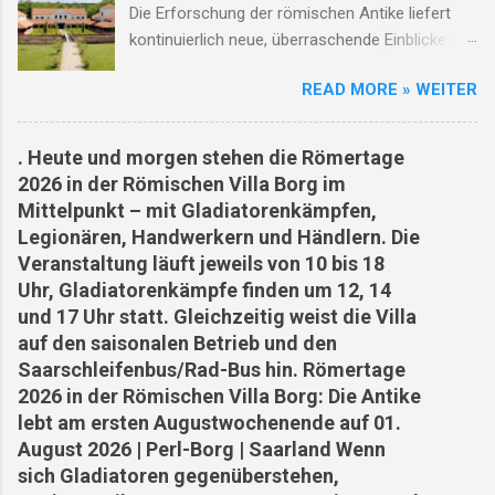
Die Erforschung der römischen Antike liefert
Orscholzriegel integriert. 1944/45 wurde das
kontinuierlich neue, überraschende Einblicke in
Dorf fast vollständig zerstört... Ortsgeschichte
das Leben vor 2.000 Jahren: Römische
in Gesichtern Holzen Franz: Gastwirt und
READ MORE » WEITER
Marschlager in Mitteldeutschland : Archäologen
Original, der sich weigerte, das Dorf zu
ist ein historischer Durchbruch gelungen.
verlassen. Schmetten Karl: Schmiedemeister in
Erstmals wurden in Sachsen-Anhalt handfeste
vierter Generation – seine Werkstatt war Herz
. Heute und morgen stehen die Römertage
Beweise für die aus Schriftquellen bekannten
und Ohr des Dorfes. Wiederaufbau und Zukunft
2026 in der Römischen Villa Borg im
römischen Vorstöße bis an die Elbe entdeckt.
Nach Kriegsende began...
Mittelpunkt – mit Gladiatorenkämpfen,
Die hochstandardisierten, temporären
Legionären, Handwerkern und Händlern. Die
Marschlager konnten durch modernste
Veranstaltung läuft jeweils von 10 bis 18
Prospektionsmethoden nachgewiesen werden.
Uhr, Gladiatorenkämpfe finden um 12, 14
Antike Austernzucht : In England haben
und 17 Uhr statt. Gleichzeitig weist die Villa
Forscher Überreste einer rund 2.000 Jahre alten
auf den saisonalen Betrieb und den
römischen Austernzucht freigelegt. Dies zeigt
Saarschleifenbus/Rad-Bus hin. Römertage
einmal mehr, wie hochentwickelt die römische
2026 in der Römischen Villa Borg: Die Antike
Kulinarik und die Logistikketten zur Versorgung
lebt am ersten Augustwochenende auf 01.
der Provinzen waren. KI-Rekonstruktionen in
August 2026 | Perl-Borg | Saarland Wenn
Pompeji : Mithilfe künstlicher Intelligenz und
sich Gladiatoren gegenüberstehen,
neuer anthropologischer Analysen gelingt es