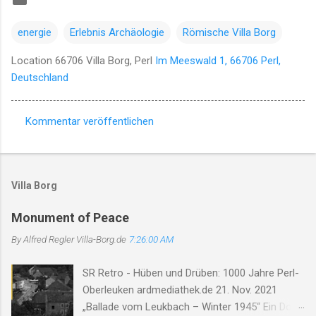
energie
Erlebnis Archäologie
Römische Villa Borg
Location 66706 Villa Borg, Perl
Im Meeswald 1, 66706 Perl,
Deutschland
Kommentar veröffentlichen
K
o
m
Villa Borg
m
e
Monument of Peace
n
By Alfred Regler
Villa-Borg.de
7:26:00 AM
t
SR Retro - Hüben und Drüben: 1000 Jahre Perl-
a
Oberleuken ardmediathek.de 21. Nov. 2021
r
„Ballade vom Leukbach – Winter 1945“ Ein Dorf,
e