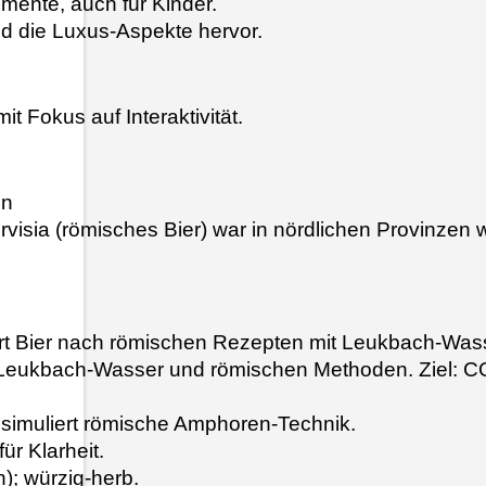
mente, auch für Kinder. 
nd die Luxus-Aspekte hervor. 
t Fokus auf Interaktivität.
en
 Cervisia (römisches Bier) war in nördlichen Provinz
rt Bier nach römischen Rezepten mit Leukbach-Wasser
en), Leukbach-Wasser und römischen Methoden. Ziel: 
n simuliert römische Amphoren-Technik.
ür Klarheit.
); würzig-herb.