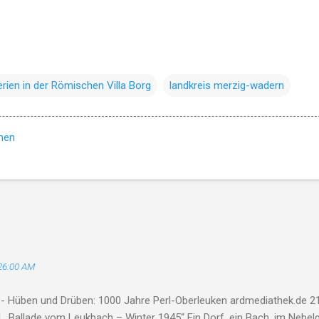
erien in der Römischen Villa Borg
landkreis merzig-wadern
hen
26:00 AM
 - Hüben und Drüben: 1000 Jahre Perl-Oberleuken ardmediathek.de 21
 „Ballade vom Leukbach – Winter 1945“ Ein Dorf, ein Bach, im Nebelg