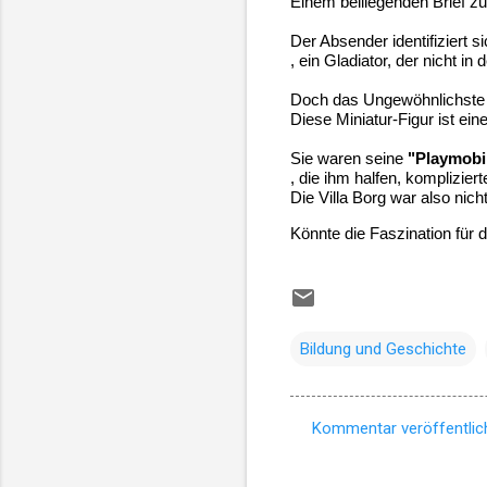
Einem beiliegenden Brief zu
Der Absender identifiziert si
, ein Gladiator, der nicht 
Doch das Ungewöhnlichste is
Diese Miniatur-Figur ist ei
Sie waren seine 
"Playmobi
, die ihm halfen, komplizie
Die Villa Borg war also nic
Könnte die Faszination für d
Bildung und Geschichte
Kommentar veröffentlic
K
o