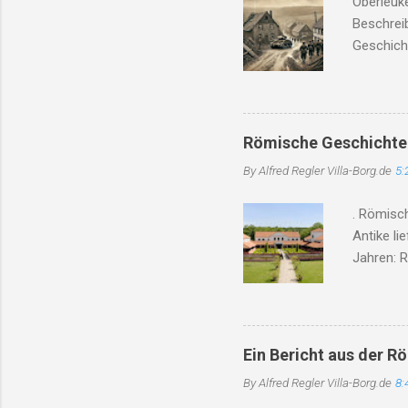
Oberleuke
Gewerksc
Beschrei
gedroht, u
Geschich
Oberleuk
Oberleuk
Leukbache
wurde Ob
Römische Geschichte
integrier
By Alfred Regler
Villa-Borg.de
5:
Gesichter
verlassen
. Römisc
Werkstat
Antike li
Kriegsend
Jahren: R
historis
Beweise f
entdeckt
modernst
Ein Bericht aus der R
England 
By Alfred Regler
Villa-Borg.de
8:
Austernzu