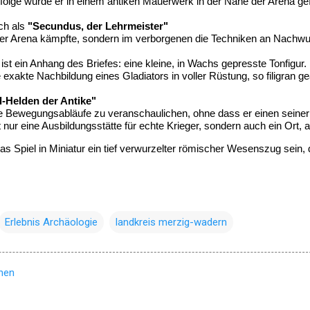
folge wurde er in einem antiken Mauerwerk in der Nähe der Arena gefu
ch als 
"Secundus, der Lehrmeister"
in der Arena kämpfte, sondern im verborgenen die Techniken an Nachwuch
t ein Anhang des Briefes: eine kleine, in Wachs gepresste Tonfigur.
ne exakte Nachbildung eines Gladiators in voller Rüstung, so filigran
l-Helden der Antike"
rte Bewegungsabläufe zu veranschaulichen, ohne dass er einen seiner
ht nur eine Ausbildungsstätte für echte Krieger, sondern auch ein Or
as Spiel in Miniatur ein tief verwurzelter römischer Wesenszug sein, 
Erlebnis Archäologie
landkreis merzig-wadern
hen