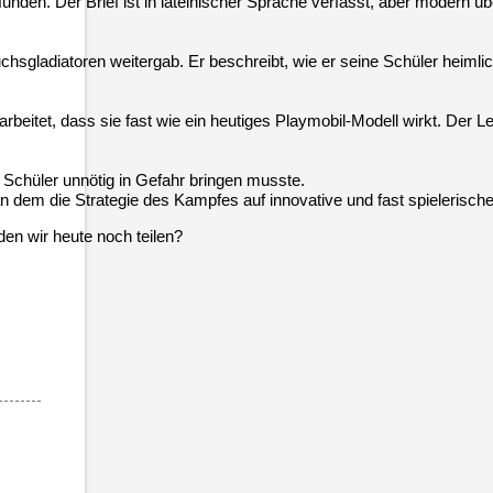
nden. Der Brief ist in lateinischer Sprache verfasst, aber modern übe
sgladiatoren weitergab. Er beschreibt, wie er seine Schüler heimlich 
 gearbeitet, dass sie fast wie ein heutiges Playmobil-Modell wirkt. D
 Schüler unnötig in Gefahr bringen musste.
t, an dem die Strategie des Kampfes auf innovative und fast spieleri
den wir heute noch teilen?