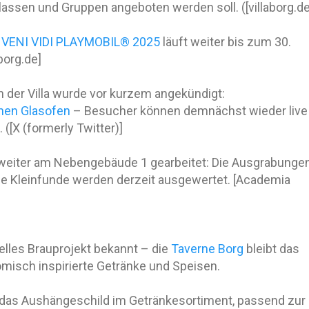
lassen und Gruppen angeboten werden soll. ([villaborg.de
g
VENI VIDI PLAYMOBIL® 2025
läuft weiter bis zum 30.
borg.de]
n der Villa wurde vor kurzem angekündigt:
hen Glasofen
– Besucher können demnächst wieder live
([X (formerly Twitter)]
 weiter am Nebengebäude 1 gearbeitet: Die Ausgrabunge
ie Kleinfunde werden derzeit ausgewertet. [Academia
zielles Brauprojekt bekannt – die
Taverne Borg
bleibt das
ömisch inspirierte Getränke und Speisen.
t das Aushängeschild im Getränkesortiment, passend zur