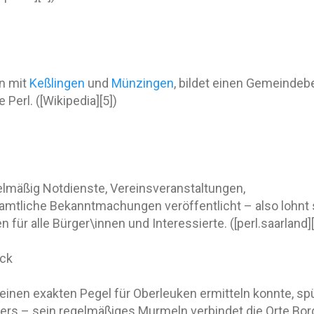
n mit
Keßlingen
und
Münzingen
, bildet einen Gemeindeb
Perl. ([Wikipedia][5])
elmäßig Notdienste, Vereinsveranstaltungen,
mtliche Bekanntmachungen veröffentlicht – also lohnt 
für alle Bürger\innen und Interessierte. ([perl.saarland][
ick
einen exakten Pegel für Oberleuken ermitteln konnte, sp
ers – sein regelmäßiges Murmeln verbindet die Orte Bor