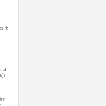
ezirk
sich
8])
üre
g,