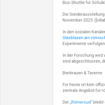
Bus‑Shuttle für Schulk
Die Sonderausstellun
November 2025. ([villa
In den sozialen Kanäle
Glasblasen am römisc
Experimente verfolgen. 
In der Forschung wird
sind abgeschlossen, d
Bierbrauen & Taverne
Für heute ist kein offi
zentrale Angebot für r
Der „
Römersud
“ bleib