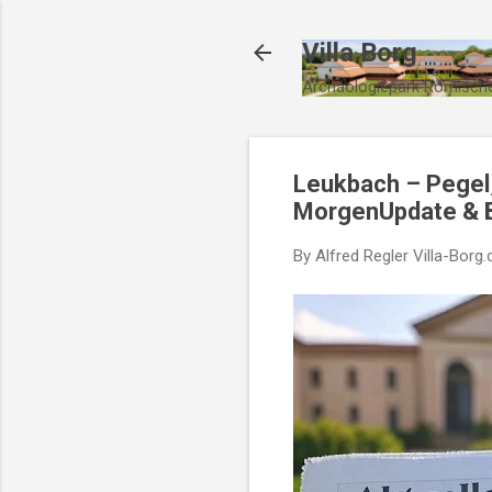
Villa Borg
Archäologiepark Römische
Leukbach – Pegel,
MorgenUpdate & B
By Alfred Regler
Villa-Borg.