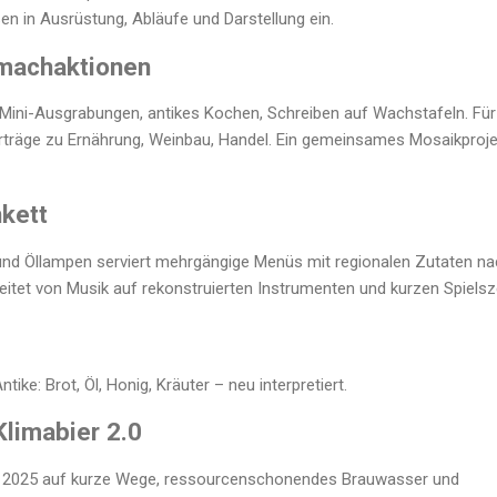
n in Ausrüstung, Abläufe und Darstellung ein.
machaktionen
, Mini-Ausgrabungen, antikes Kochen, Schreiben auf Wachstafeln. Für
rträge zu Ernährung, Weinbau, Handel. Ein gemeinsames Mosaikproje
kett
und Öllampen serviert mehrgängige Menüs mit regionalen Zutaten n
itet von Musik auf rekonstruierten Instrumenten und kurzen Spiels
ntike: Brot, Öl, Honig, Kräuter – neu interpretiert.
Klimabier 2.0
zt 2025 auf kurze Wege, ressourcenschonendes Brauwasser und