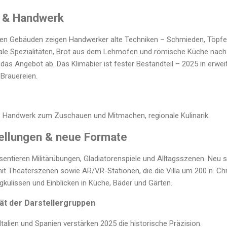
 & Handwerk
ten Gebäuden zeigen Handwerker alte Techniken – Schmieden, Töpfe
nale Spezialitäten, Brot aus dem Lehmofen und römische Küche nach
as Angebot ab. Das Klimabier ist fester Bestandteil – 2025 in erweit
 Brauereien.
: Handwerk zum Zuschauen und Mitmachen, regionale Kulinarik.
tellungen & neue Formate
entieren Militärübungen, Gladiatorenspiele und Alltagsszenen. Neu s
it Theaterszenen sowie AR/VR-Stationen, die die Villa um 200 n. Chr
kulissen und Einblicken in Küche, Bäder und Gärten.
ät der Darstellergruppen
Italien und Spanien verstärken 2025 die historische Präzision.