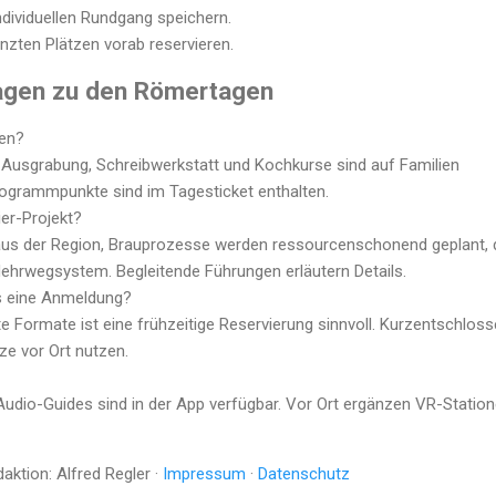
individuellen Rundgang speichern.
zten Plätzen vorab reservieren.
agen zu den Römertagen
ien?
i-Ausgrabung, Schreibwerkstatt und Kochkurse sind auf Familien
Programmpunkte sind im Tagesticket enthalten.
ier-Projekt?
s der Region, Brauprozesse werden ressourcenschonend geplant, 
ehrwegsystem. Begleitende Führungen erläutern Details.
s eine Anmeldung?
e Formate ist eine frühzeitige Reservierung sinnvoll. Kurzentschlos
ze vor Ort nutzen.
Audio-Guides sind in der App verfügbar. Vor Ort ergänzen VR-Statio
aktion: Alfred Regler ·
Impressum
·
Datenschutz