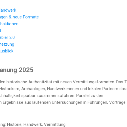
Handwerk
ungen & neue Formate
haktionen
t
abier 2.0
netzung
usblick
lanung 2025
en historische Authentizität mit neuen Vermittlungsformaten. Das
t Historikern, Archäologen, Handwerkerinnen und lokalen Partnern dara
chhaltigkeit spürbar zusammenzuführen. Parallel zu den
n Ergebnisse aus laufenden Untersuchungen in Führungen, Vorträge
ung: Historie, Handwerk, Vermittlung.