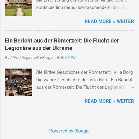
Die Erforschung der römischen Antike liefert
Römischen Villa Borg. Am 1. und 2. August 2026 verwandelt
kontinuierlich neue, überraschende Einblicke in
sich der Archäologiepark in eine lebendige Zeitreise in das
das Leben vor 2.000 Jahren: Römische
Römische Reich. Die Veranstaltung zählt zu den Höhepunkten
READ MORE » WEITER
Marschlager in Mitteldeutschland : Archäologen
des Jahres und lockt Besucher aus dem Saarland, Rheinland-
ist ein historischer Durchbruch gelungen.
Pfalz, Luxemburg und Frankreich nach Perl...
Erstmals wurden in Sachsen-Anhalt handfeste
Ein Bericht aus der Römerzeit: Die Flucht der
Beweise für die aus Schriftquellen bekannten
Legionäre aus der Ukraine
römischen Vorstöße bis an die Elbe entdeckt.
By Alfred Regler
Villa-Borg.de
8:40:00 PM
Die hochstandardisierten, temporären
Marschlager konnten durch modernste
Die fiktive Geschichte der Römerzeit | Villa Borg
Prospektionsmethoden nachgewiesen werden.
Die wahre Geschichte der Villa Borg Ein Bericht
Antike Austernzucht : In England haben
aus der Römerzeit: Die Flucht der Legionäre
Forscher Überreste einer rund 2.000 Jahre alten
Villa Borg, im Herzen des Römischen Reiches
römischen Austernzucht freigelegt. Dies zeigt
READ MORE » WEITER
der Staatsschutz greift durch bei
einmal mehr, wie hochentwickelt die römische
Verschwörungsverbreitern Staatsschutz In
Kulinarik und die Logistikketten zur Versorgung
einer Zeit, als das Römische Reich auf dem
der Provinzen waren. KI-Rekonstruktionen in
Höhepunkt seiner Macht stand, prägten
Pompeji : Mithilfe künstlicher Intelligenz und
Powered by Blogger
Geschichten von Tapferkeit und Verrat, von
neuer anthropologischer Analysen gelingt es