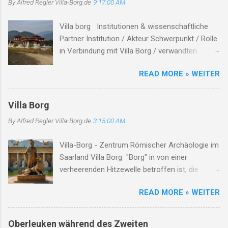
By Alfred Regler
Villa-Borg.de
9:17:00 AM
die Herzen schwer. Der Bach, er fließt durch
Asche, Stein, nimmt mit das Leid, lässt niemand
Villa borg Institutionen & wissenschaftliche
allein. Soldaten kamen, zogen fort, zurück blieb
Partner Institution / Akteur Schwerpunkt / Rolle
nur ein öder Ort. Der Leukbach, Zeuge dieser
in Verbindung mit Villa Borg / verwandten
Zeit, erzählt von Schmerz und Bitterkeit. Doch
Themen Hinweise / Links # Kulturstiftung
selbst im Dunkel, tief und dicht, verliert der Bach
READ MORE » WEITER
Merzig-Wadern Träger des Archäologieparks
sein Leuchten nicht. Er flüstert leise, Tag für
Villa Borg unterhält die Villa Borg als
Tag, von Hoffnung, die im Herzen lag. Und wenn
Freilichtmuseum , koordiniert Ausgrabung,
der Frühling wiederkehrt, das Leben sich erneut
Villa Borg
Rekonstruktion und Besucherprogramm ( villa-
bewährt, dann blüht am Ufer, sacht und sacht,
By Alfred Regler
Villa-Borg.de
3:15:00 AM
borg.de ) Staatliches Konservatoramt
ein neues Lied – des Lebens...
(Saarland) Denkmalpflege, archäologischer
Villa-Borg - Zentrum Römischer Archäologie im
Denkmalschutz in Kooperation mit der
Saarland Villa Borg "Borg" in von einer
Kulturstiftung bei Ausgrabungen &
verheerenden Hitzewelle betroffen ist, die
Rekonstruktionen ( villa-borg.de ) Universitäten
schwerwiegende Auswirkungen auf die
/ akademische Institute Forschung, Lehre,
READ MORE » WEITER
Menschen vor Ort hat. Die extreme Hitze hat zu
Kooperation bei Experimenten & Publikationen
mehreren Todesfällen geführt, insbesondere
In der Villa-Borg-Dokumentation werden
unter Arbeitern, die während ihrer Arbeit
Kooperationen mit Universitäten wie
Oberleuken während des Zweiten