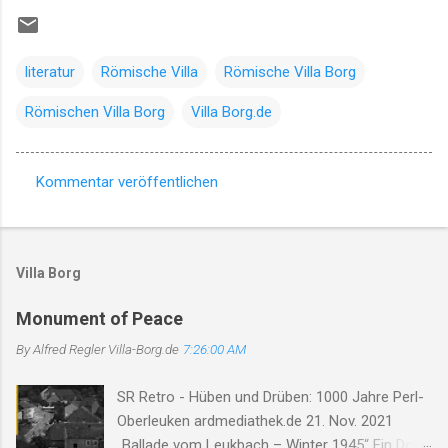
literatur
Römische Villa
Römische Villa Borg
Römischen Villa Borg
Villa Borg.de
Kommentar veröffentlichen
K
o
m
Villa Borg
m
e
Monument of Peace
n
By Alfred Regler
Villa-Borg.de
7:26:00 AM
t
SR Retro - Hüben und Drüben: 1000 Jahre Perl-
a
Oberleuken ardmediathek.de 21. Nov. 2021
r
„Ballade vom Leukbach – Winter 1945“ Ein Dorf,