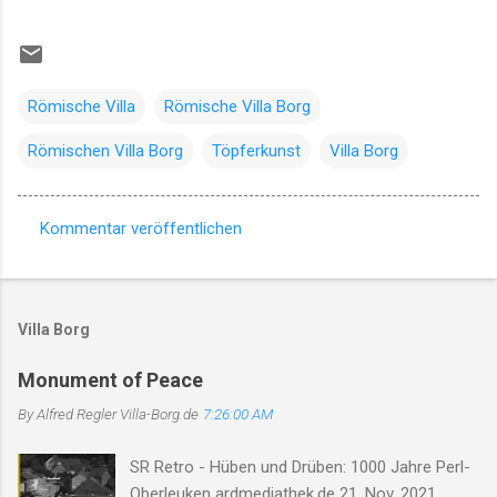
Römische Villa
Römische Villa Borg
Römischen Villa Borg
Töpferkunst
Villa Borg
Kommentar veröffentlichen
K
o
m
Villa Borg
m
e
Monument of Peace
n
By Alfred Regler
Villa-Borg.de
7:26:00 AM
t
SR Retro - Hüben und Drüben: 1000 Jahre Perl-
a
Oberleuken ardmediathek.de 21. Nov. 2021