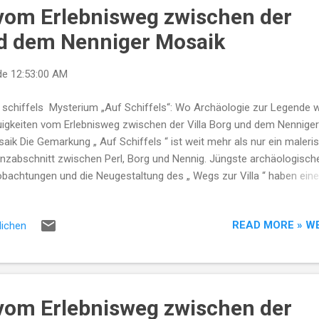
vom Erlebnisweg zwischen der
nd dem Nenniger Mosaik
de
12:53:00 AM
 schiffels Mysterium „Auf Schiffels“: Wo Archäologie zur Legende w
igkeiten vom Erlebnisweg zwischen der Villa Borg und dem Nenniger
aik Die Gemarkung „ Auf Schiffels “ ist weit mehr als nur ein maleri
nzabschnitt zwischen Perl, Borg und Nennig. Jüngste archäologisch
bachtungen und die Neugestaltung des „ Wegs zur Villa “ haben eine
chichte ans Tageslicht befördert, die die Gemüter im Dreiländereck
itzt: Die Saga vom Raub um den Goldzahn . Ein Fund, der Fragen aufw
READ MORE » W
lichen
rend die Rekonstruktion der römischen Villenanlage weltweit für
underung sorgt, rücken die unscheinbaren Felder von Schiffels nun 
us. Historisch gesehen war dieser Ort eine vitale Straßenstation ( M
Doch was hat es mit den Berichten über den außergewöhnlichen Zah
 sich? Der Ort: Gemarkung "Auf Schiffels" – Schnittpunkt antiker
vom Erlebnisweg zwischen der
delsro...