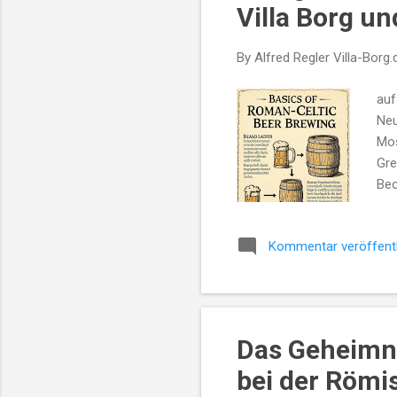
Villa Borg u
By Alfred Regler
Villa-Borg.
auf
Neu
Mos
Gre
Beo
Ges
erh
Kommentar veröffent
Wäh
Bew
Fok
). 
auf
Das Geheimni
Han
bei der Römi