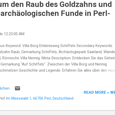
um den Raub des Goldzahns und
 archäologischen Funde in Perl-
de
12:23:00 AM
us-Keyword: Villa Borg Erlebnisweg Schiffels Secondary Keywords:
dzahn Raub, Gemarkung Schiffels, Archäologiepark Saarland, Wand
l, Römische Villa Nennig. Meta-Description: Entdecken Sie das Gehe
 Gemarkung "Auf Schiffels". Zwischen der Villa Borg und Nennig
schmelzen Geschichte und Legende. Erfahren Sie alles über den neu
ebnisweg und den mysteriösen Raub um den Goldzahn. auf schiffels
itel 2: Der Schatten des Deserteurs (Winter 1944) Der Zeitsprung fü
lichen
 zurück in die dunkelsten Stunden des Saargaus . Während Hannes i
READ MORE » W
enwart den Zahn im Labor unter das Mikroskop legt, erfahren wir, w
Perl
Im Meeswald 1, 66706 Perl, Deutschland
d überhaupt in den Boden von Schiffels kam. Die Kälte in jenem De
4 schnitt tiefer als jedes Bajonett. Unteroffizier Jakob weinte nicht, 
h in den Kellerruinen der ehemaligen römischen Poststation „Auf