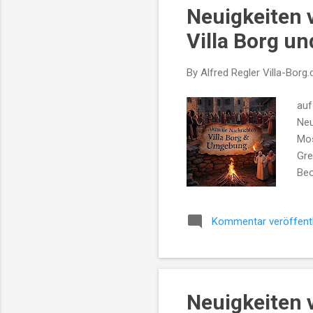
Neuigkeiten 
t
s
Villa Borg u
By Alfred Regler
Villa-Borg.
auf
Neu
Mos
Gre
Beo
Ges
erh
Kommentar veröffent
Wäh
Bew
Fok
). 
auf
Neuigkeiten 
Han