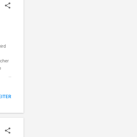
ird
scher
e
irft
EITER
in den
ansio
nfund