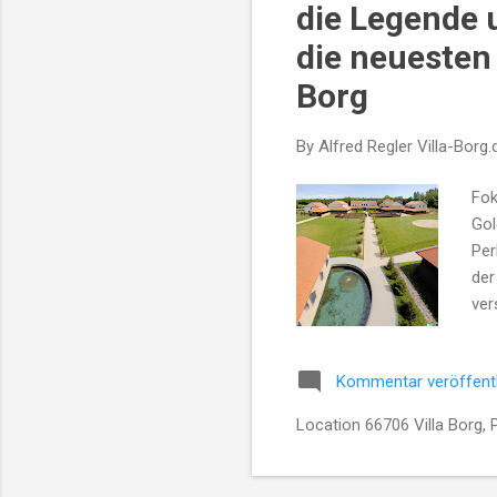
die Legende 
die neuesten
Borg
By Alfred Regler
Villa-Borg.
Fok
Gol
Per
der
ver
Erl
Kap
Kommentar veröffent
uns
Geg
Location 66706 Villa Borg, 
Gol
194
sic