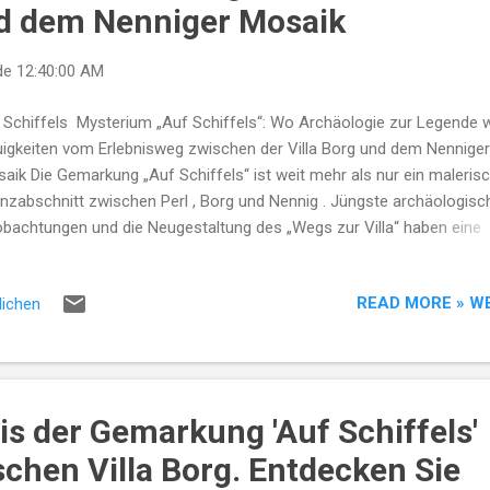
nd dem Nenniger Mosaik
de
12:40:00 AM
 Schiffels Mysterium „Auf Schiffels“: Wo Archäologie zur Legende w
igkeiten vom Erlebnisweg zwischen der Villa Borg und dem Nenniger
aik Die Gemarkung „Auf Schiffels“ ist weit mehr als nur ein maleris
nzabschnitt zwischen Perl , Borg und Nennig . Jüngste archäologisc
bachtungen und die Neugestaltung des „Wegs zur Villa“ haben eine
chichte ans Tageslicht befördert, die die Gemüter im Dreiländereck
itzt: Die Saga vom Raub um den Goldzahn . Ein Fund, der Fragen aufw
READ MORE » W
lichen
rend die Rekonstruktion der römischen Villenanlage weltweit für
underung sorgt, rücken die unscheinbaren Felder von Schiffels nun 
us. Historisch gesehen war dieser Ort eine vitale Straßenstation ( M
Doch was hat es mit den Berichten über den außergewöhnlichen Zah
 sich? Der Ort: Gemarkung "Auf Schiffels" – Schnittpunkt antiker
s der Gemarkung 'Auf Schiffels'
delsroute...
schen Villa Borg. Entdecken Sie