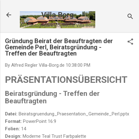
Direkt zum Hauptbereich
Villa Borg
Archäologiepark Römische Villa Borg
Gründung Beirat der Beauftragten der
Gemeinde Perl, Beiratsgründung -
Treffen der Beauftragten
By Alfred Regler
Villa-Borg.de
10:38:00 PM
PRÄSENTATIONSÜBERSICHT
Beiratsgründung - Treffen der
Beauftragten
Datei:
Beiratsgruendung_Praesentation_Gemeinde_Perl.pptx
Format:
PowerPoint 16:9
Folien:
14
Design:
Moderne Teal Trust Farbpalette