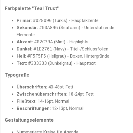
Farbpalette "Teal Trust"
Primär:
#028090
(Türkis) - Hauptakzente
Sekundär:
#00A896
(Seafoam) - Unterstützende
Elemente
Akzent:
#02C39A
(Mint) - Highlights
Dunkel:
#1E2761
(Navy) - Titel-/Schlussfolien
Hell:
#F5F5F5
(Hellgrau) - Boxen, Hintergründe
Text:
#333333
(Dunkelgrau) - Haupttext
Typografie
Überschriften:
40-48pt, Fett
Zwischenüberschriften:
18-24pt, Fett
Fließtext:
14-16pt, Normal
Beschriftungen:
12-13pt, Normal
Gestaltungselemente
Nummerierte Kreise für Agenda