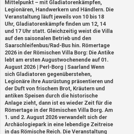
Gewerkschaften verbesserte
Mittelpunkt – mit Gladiatorenkämpfen,
Der Zweite Weltkrieg und der Orscholzriegel Als
Arbeitsbedingungen gefordert und sogar mit
Legionären, Handwerkern und Händlern. Die
Teil des Westwalls wurde Oberleuken
Streiks gedroht, u...
Veranstaltung läuft jeweils von 10 bis 18
strategisch in das Verteidigungssystem des
Uhr, Gladiatorenkämpfe finden um 12, 14
Orscholzriegel integriert. 1944/45 wurde das
und 17 Uhr statt. Gleichzeitig weist die Villa
Dorf fast vollständig zerstört... Ortsgeschichte
auf den saisonalen Betrieb und den
in Gesichtern Holzen Franz: Gastwirt und
Saarschleifenbus/Rad-Bus hin. Römertage
Original, der sich weigerte, das Dorf zu
2026 in der Römischen Villa Borg: Die Antike
verlassen. Schmetten Karl: Schmiedemeister in
lebt am ersten Augustwochenende auf 01.
vierter Generation – seine Werkstatt war Herz
August 2026 | Perl-Borg | Saarland Wenn
und Ohr des Dorfes. Wiederaufbau und Zukunft
sich Gladiatoren gegenüberstehen,
Nach Kriegsende began...
Legionäre ihre Ausrüstung präsentieren und
der Duft von frischem Brot, Kräutern und
antiken Speisen durch die historische
Anlage zieht, dann ist es wieder Zeit für die
Römertage in der Römischen Villa Borg. Am
1. und 2. August 2026 verwandelt sich der
Archäologiepark in eine lebendige Zeitreise
in das Römische Reich. Die Veranstaltung