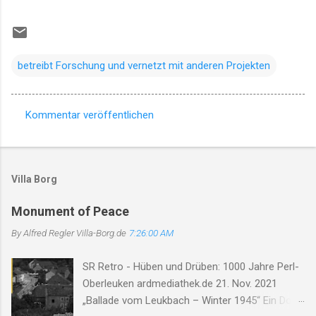
betreibt Forschung und vernetzt mit anderen Projekten
Kommentar veröffentlichen
K
o
m
Villa Borg
m
e
Monument of Peace
n
By Alfred Regler
Villa-Borg.de
7:26:00 AM
t
SR Retro - Hüben und Drüben: 1000 Jahre Perl-
a
Oberleuken ardmediathek.de 21. Nov. 2021
r
„Ballade vom Leukbach – Winter 1945“ Ein Dorf,
e