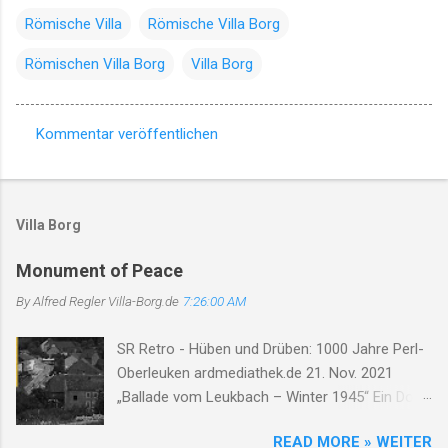
Römische Villa
Römische Villa Borg
Römischen Villa Borg
Villa Borg
Kommentar veröffentlichen
K
o
m
Villa Borg
m
e
Monument of Peace
n
By Alfred Regler
Villa-Borg.de
7:26:00 AM
t
SR Retro - Hüben und Drüben: 1000 Jahre Perl-
a
Oberleuken ardmediathek.de 21. Nov. 2021
r
„Ballade vom Leukbach – Winter 1945“ Ein Dorf,
e
ein Bach, im Nebelgrau, die Zeit erstarrt, die
READ MORE » WEITER
Luft so rau. Der Leukbach fließt, doch trägt nun