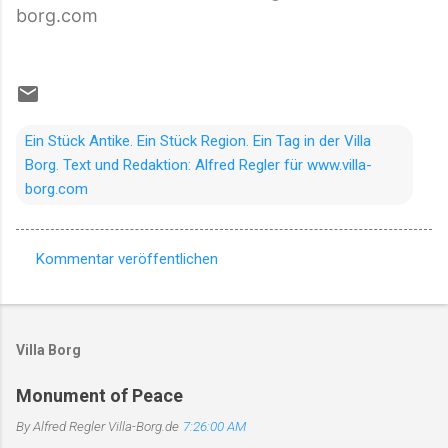
borg.com
Ein Stück Antike. Ein Stück Region. Ein Tag in der Villa
Borg. Text und Redaktion: Alfred Regler für www.villa-
borg.com
Kommentar veröffentlichen
K
o
m
Villa Borg
m
e
Monument of Peace
n
By Alfred Regler
Villa-Borg.de
7:26:00 AM
t