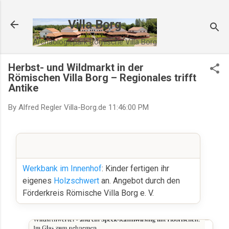
Direkt zum Hauptbereich
Villa Borg
Archäologiepark Römische Villa Borg
Herbst- und Wildmarkt in der
Römischen Villa Borg – Regionales trifft
Antike
By Alfred Regler
Villa-Borg.de
11:46:00 PM
Werkbank im Innenhof
: Kinder fertigen ihr
eigenes
Holzschwert
an. Angebot durch den
Förderkreis Römische Villa Borg e. V.